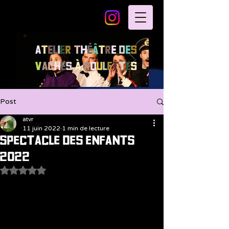
A
t
e
l
i
e
r
T
h
é
â
t
r
e
d
e
s
V
a
c
h
e
s
à
R
o
u
l
e
t
t
e
s
Post
atvr
11 juin 2022
1 min de lecture
Spectacle des enfants
2022
Noté NaN étoiles sur 5.