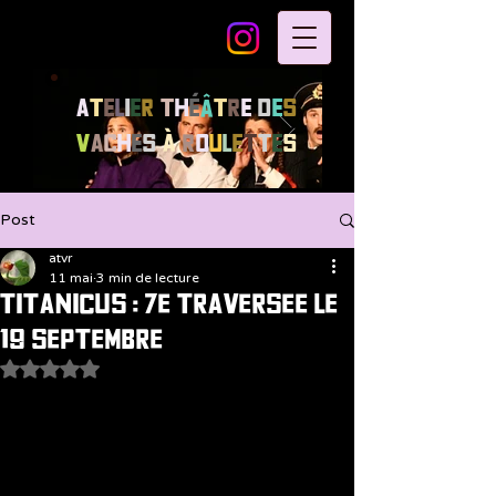
A
t
e
l
i
e
r
T
h
é
â
t
r
e
d
e
s
V
a
c
h
e
s
à
R
o
u
l
e
t
t
e
s
Post
atvr
11 mai
3 min de lecture
TITANICUS : 7e traversee LE
19 septembre
Noté NaN étoiles sur 5.