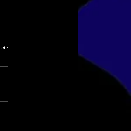
note
ICUS : 5e et 6e
ersees