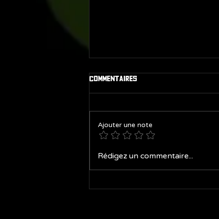
Commentaires
Ajouter une note
Spectacles de fin d'année
Rédigez un commentaire...
2026