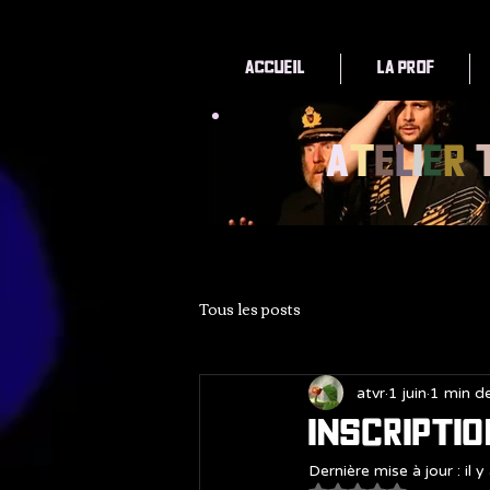
Accueil
La Prof
A
t
e
l
i
e
r
Tous les posts
atvr
1 juin
1 min de
Inscripti
Dernière mise à jour :
il 