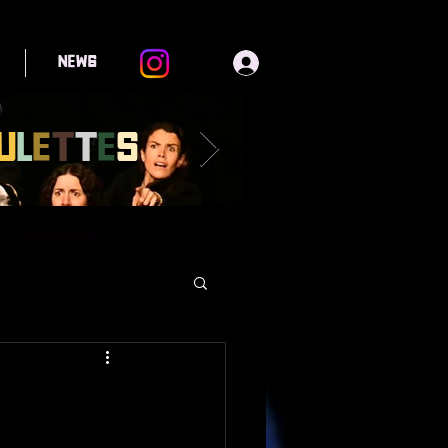
News
u
l
e
t
t
e
s