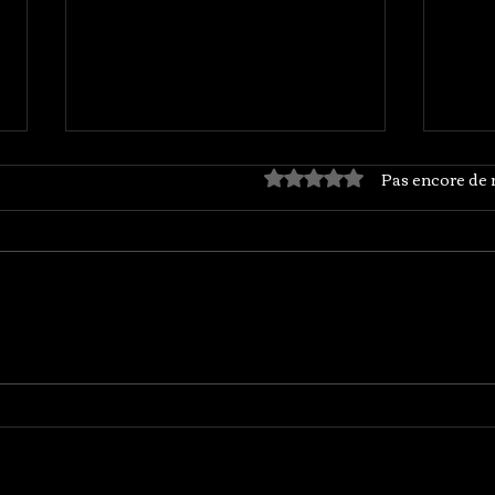
Pas encore de 
Noté 0 étoile sur 5.
TITANICUS : 7e traversee LE 19
TITAN
septembre
trav