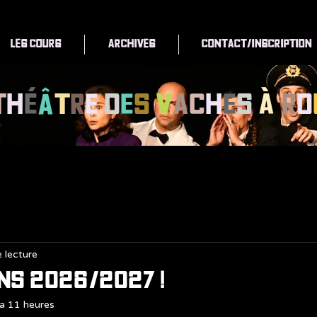
Les cours
Archives
Contact/Inscription
T
h
é
â
t
r
e
d
e
s
V
a
c
h
e
s
à
R
o
 lecture
ons 2026/2027 !
y a 11 heures