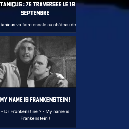
ITANICUS : 7e traversee LE 19
septembre
tanicus va faire escale au château de la
oue à Fay de Bretagne le 7 juin 2026.
My NAME IS FRANKENSTEIN !
- Dr Fronkenstine ? - My name is
Frankenstein !