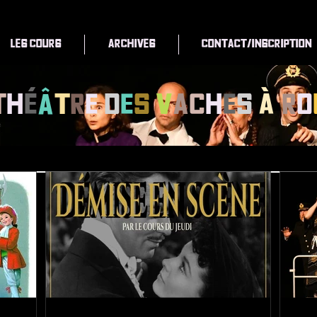
Les cours
Archives
Contact/Inscription
T
h
é
â
t
r
e
d
e
s
V
a
c
h
e
s
à
R
o