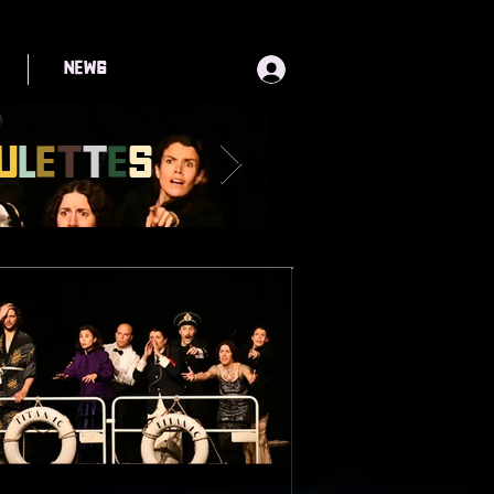
News
u
l
e
t
t
e
s