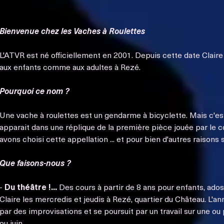
Théâtre Municipal de Rezé.
Bienvenue chez les Vaches à Roulettes
L'ATVR est né officiellement en 2001. Depuis cette date
Claire
aux enfants comme aux adultes
à Rezé
.
Pourquoi ce nom ?
Une vache à roulettes est un gendarme à bicyclette. Mais c'e
apparait dans une réplique de la
première pièce jouée
par le c
avons choisi cette appellation ... et pour bien d'autres raisons 
Que faisons-nous ?
-
Du théâtre !...
Des
cours
à partir de 8 ans pour enfants, ado
Claire
les mercredis et jeudis
à Rezé
, quartier du Château. L'
par des improvisations et se poursuit par un travail sur une ou
ou juin.