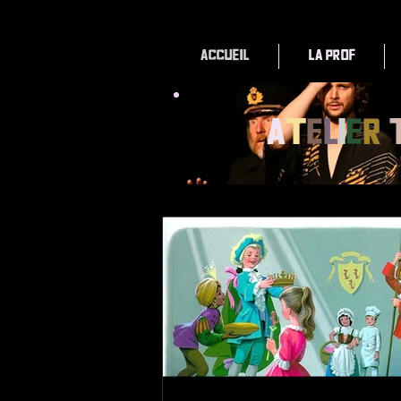
Accueil
La Prof
A
t
e
l
i
e
r