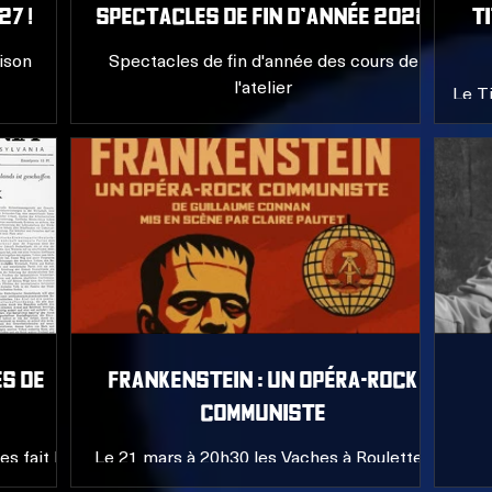
7 !
Spectacles de fin d'année 2026
T
aison
Spectacles de fin d'année des cours de
l'atelier
Le Ti
J
ÈS DE
FRANKENSTEIN : un opéra-rock
communiste
s fait la
Le 21 mars à 20h30 les Vaches à Roulettes
présenteront leur nouvelle création au