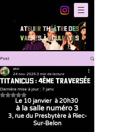
A
t
e
l
i
e
r
T
h
é
â
t
r
e
d
e
s
V
a
c
h
e
s
à
R
o
u
l
e
t
t
e
s
Post
atvr
24 nov. 2025
3 min de lecture
TITANICUS : 4ème traversée
Dernière mise à jour :
7 janv.
Noté NaN étoiles sur 5.
Le 10 janvier  à 20h30 
à la salle numéro 3
3, rue du Presbytère
à Riec-
Sur-Belon